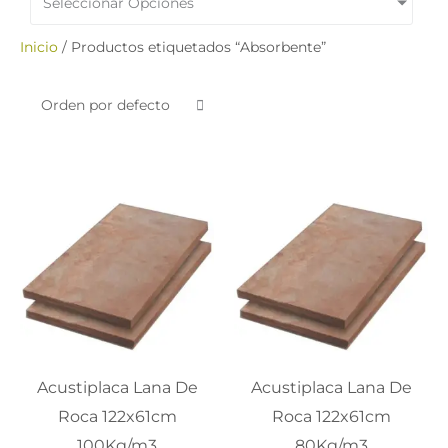
Seleccionar Opciones
Inicio
/ Productos etiquetados “Absorbente”
Price
Pri
range:
ran
$43.908
$40
through
thr
$163.633
$15
Acustiplaca Lana De
Acustiplaca Lana De
Roca 122x61cm
Roca 122x61cm
100Kg/m3
80Kg/m3