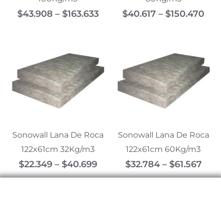
$
43.908
–
$
163.633
$
40.617
–
$
150.470
Price
Pric
range:
rang
$22.349
$32.
through
thr
$40.699
$61.
Sonowall Lana De Roca
Sonowall Lana De Roca
122x61cm 32Kg/m3
122x61cm 60Kg/m3
$
22.349
–
$
40.699
$
32.784
–
$
61.567
Contáctanos para asesorarte con la
mejor calidad y servicio