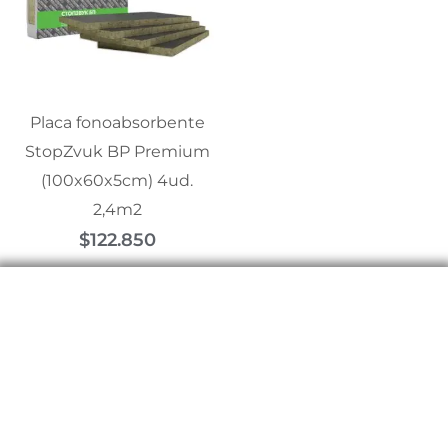
Placa fonoabsorbente
StopZvuk BP Premium
(100x60x5cm) 4ud.
2,4m2
$
122.850
Contáctanos para asesorarte con la
mejor calidad y servicio
Somos productores y distribuidores de la más