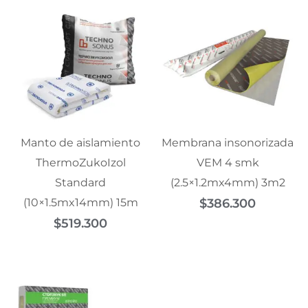
Manto de aislamiento
Membrana insonorizada
ThermoZukoIzol
VEM 4 smk
Standard
(2.5×1.2mx4mm) 3m2
(10×1.5mx14mm) 15m
$
386.300
$
519.300