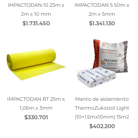
IMPACTODAN 10 25m x
IMPACTODAN 5 50m x
2m x 10 mm
2m x 5mm
$
1.731.450
$
1.341.130
IMPACTODAN BT 25m x
Manto de aislamiento
1,06m x 3mm
ThermoZukoIzol Light
$
330.701
(10×1.5mx10mm) 15m2
$
402.200