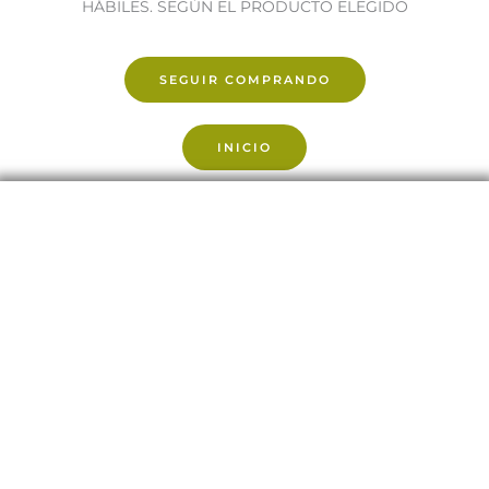
HÁBILES. SEGÚN EL PRODUCTO ELEGIDO
SEGUIR COMPRANDO
INICIO
Contáctanos para asesorarte con la
mejor calidad y servicio
Somos productores y distribuidores de la más
completa selección de productos acústicos,
realizamos proyectos en todo el país