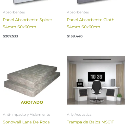
Absorbentes
Absorbentes
Panel Absorbente Spider
Panel Absorbente Cloth
54mm 60x60cm
54mm 60x60cm
$
207.533
$
158.440
Price
range:
$22.349
through
$40.699
AGOTADO
Anti-impacto y Aislamiento
Arly Acoustics
Sonowall Lana De Roca
Trampa de Bajos MS01T