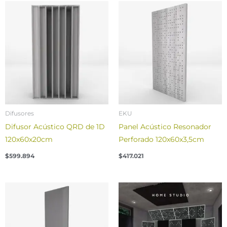
Difusores
EKU
Difusor Acústico QRD de 1D
Panel Acústico Resonador
120x60x20cm
Perforado 120x60x3,5cm
$
599.894
$
417.021