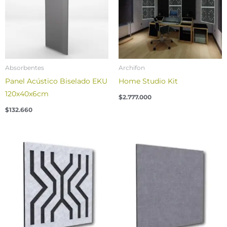
Absorbentes
Archifon
Panel Acústico Biselado EKU
Home Studio Kit
120x40x6cm
$
2.777.000
$
132.660