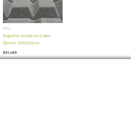
EKU
Espuma Acustica Cubo
35mm 100x100cm
$
91.489
Contáctanos para asesorarte con la
mejor calidad y servicio
Somos productores y distribuidores de la más
completa selección de productos acústicos,
realizamos proyectos en todo el país