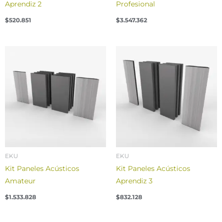
Aprendiz 2
Profesional
$
520.851
$
3.547.362
EKU
EKU
Kit Paneles Acústicos
Kit Paneles Acústicos
Amateur
Aprendiz 3
$
1.533.828
$
832.128