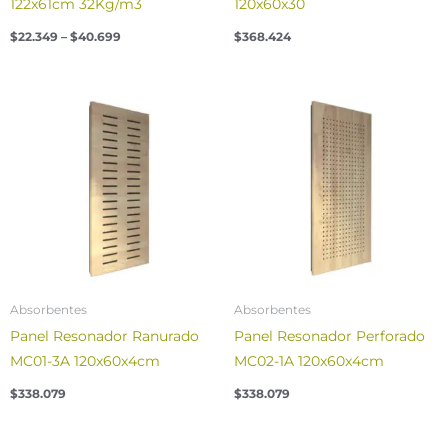
122x61cm 32Kg/m3
120x60x30
$
22.349
–
$
40.699
$
368.424
Absorbentes
Absorbentes
Panel Resonador Ranurado
Panel Resonador Perforado
MC01-3A 120x60x4cm
MC02-1A 120x60x4cm
$
338.079
$
338.079