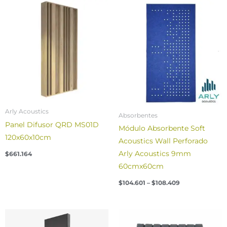
Price
range:
$104.601
through
$108.409
Arly Acoustics
Absorbentes
Panel Difusor QRD MS01D
Módulo Absorbente Soft
120x60x10cm
Acoustics Wall Perforado
Arly Acoustics 9mm
$
661.164
60cmx60cm
$
104.601
–
$
108.409