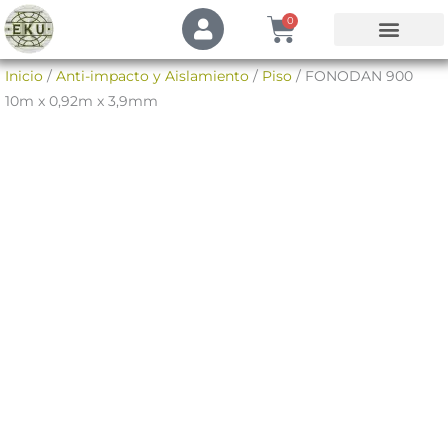
Ir
U
Cart
0
s
al
e
contenido
Mi Cuenta
Inicio
/
Anti-impacto y Aislamiento
/
Piso
/ FONODAN 900
r
10m x 0,92m x 3,9mm