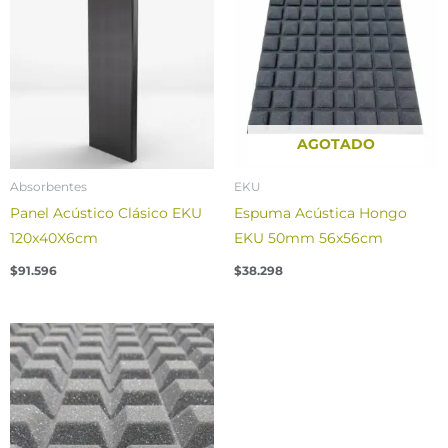
AGOTADO
Absorbentes
EKU
Panel Acústico Clásico EKU
Espuma Acústica Hongo
120x40X6cm
EKU 50mm 56x56cm
$
91.596
$
38.298