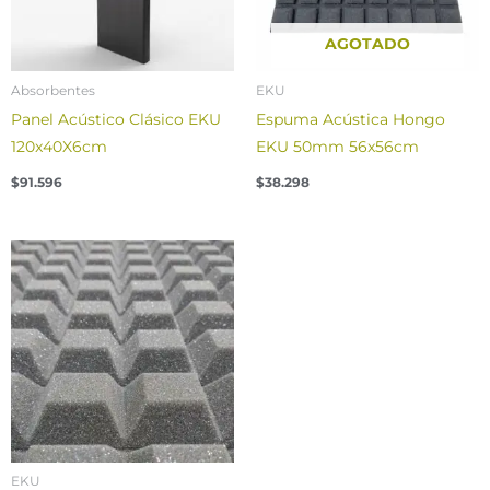
AGOTADO
Absorbentes
EKU
Panel Acústico Clásico EKU
Espuma Acústica Hongo
120x40X6cm
EKU 50mm 56x56cm
$
91.596
$
38.298
EKU