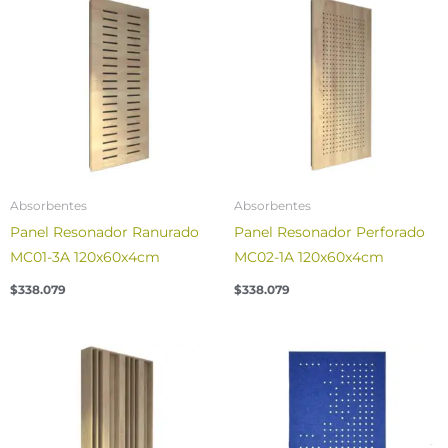
Absorbentes
Absorbentes
Panel Resonador Ranurado
Panel Resonador Perforado
MC01-3A 120x60x4cm
MC02-1A 120x60x4cm
$
338.079
$
338.079
Price
range:
$104.601
through
$108.409