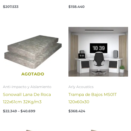
$
207.533
$
158.440
Price
range:
$22.349
through
$40.699
AGOTADO
Anti-impacto y Aislamiento
Arly Acoustics
Sonowall Lana De Roca
Trampa de Bajos MS01T
122x61cm 32Kg/m3
120x60x30
$
22.349
–
$
40.699
$
368.424