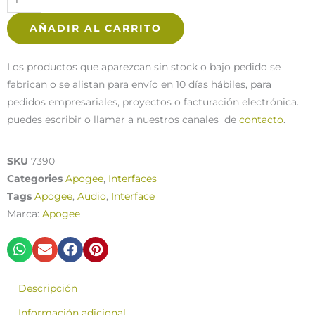
Studio
2x12
AÑADIR AL CARRITO
Interfaz
de
Los productos que aparezcan sin stock o bajo pedido se
Audio
fabrican o se alistan para envío en 10 días hábiles, para
USB-
pedidos empresariales, proyectos o facturación electrónica.
C
puedes escribir o llamar a nuestros canales de
contacto
.
cantidad
SKU
7390
Categories
Apogee
,
Interfaces
Tags
Apogee
,
Audio
,
Interface
Marca:
Apogee
Descripción
Información adicional