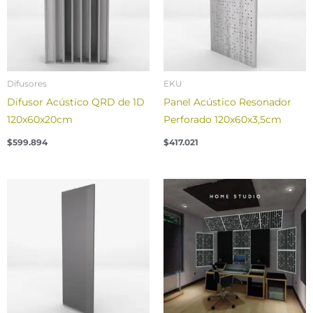
Difusores
EKU
Difusor Acústico QRD de 1D
Panel Acústico Resonador
120x60x20cm
Perforado 120x60x3,5cm
$
599.894
$
417.021