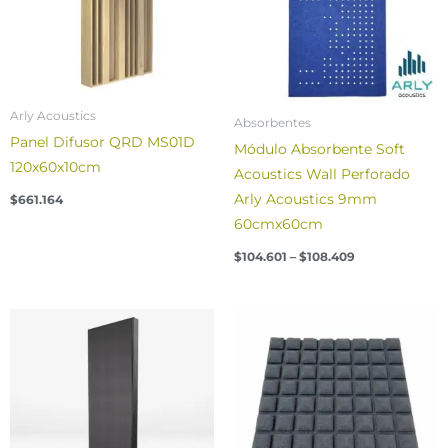
Arly Acoustics
Absorbentes
Panel Difusor QRD MS01D
Módulo Absorbente Soft
120x60x10cm
Acoustics Wall Perforado
Arly Acoustics 9mm
$
661.164
60cmx60cm
$
104.601
–
$
108.409