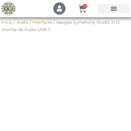
Ir
U
Cart
0
s
al
e
contenido
Mi Cuenta
Inicio
/
Audio
/
Interfaces
/ Apogee Symphony Studio 2×12
r
Interfaz de Audio USB-C