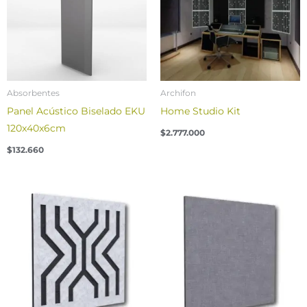
Absorbentes
Archifon
Panel Acústico Biselado EKU
Home Studio Kit
120x40x6cm
$
2.777.000
$
132.660