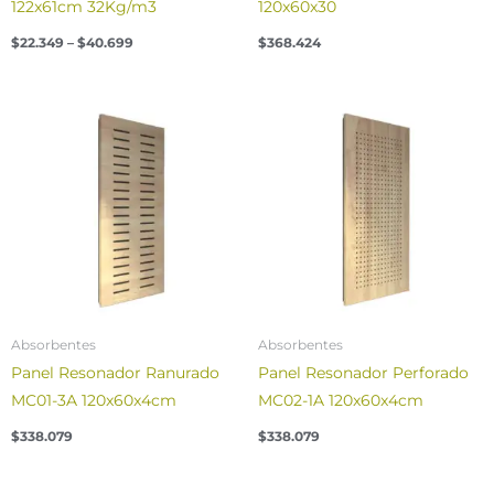
122x61cm 32Kg/m3
120x60x30
$
22.349
–
$
40.699
$
368.424
Absorbentes
Absorbentes
Panel Resonador Ranurado
Panel Resonador Perforado
MC01-3A 120x60x4cm
MC02-1A 120x60x4cm
$
338.079
$
338.079