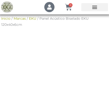
Ir
U
Cart
0
s
al
e
contenido
Mi Cuenta
Inicio
/
Marcas
/
EKU
/ Panel Acústico Biselado EKU
r
120x40x6cm