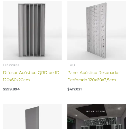
Difusores
EKU
Difusor Acústico QRD de 1D
Panel Acústico Resonador
120x60x20cm
Perforado 120x60x3,5cm
$
599.894
$
417.021