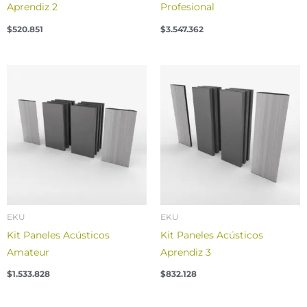
Aprendiz 2
Profesional
$
520.851
$
3.547.362
EKU
EKU
Kit Paneles Acústicos
Kit Paneles Acústicos
Amateur
Aprendiz 3
$
1.533.828
$
832.128