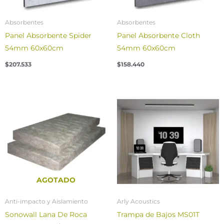
Absorbentes
Absorbentes
Panel Absorbente Spider
Panel Absorbente Cloth
54mm 60x60cm
54mm 60x60cm
$
207.533
$
158.440
Price
range:
$22.349
through
$40.699
AGOTADO
Anti-impacto y Aislamiento
Arly Acoustics
Sonowall Lana De Roca
Trampa de Bajos MS01T