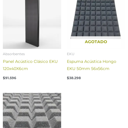
AGOTADO
Absorbentes
EKU
Panel Acústico Clásico EKU
Espuma Acústica Hongo
120x40X6cm
EKU 50mm 56x56cm
$
91.596
$
38.298