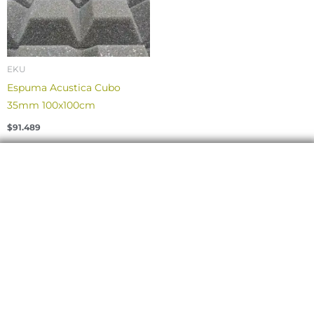
EKU
Espuma Acustica Cubo
35mm 100x100cm
$
91.489
Contáctanos para asesorarte con la
mejor calidad y servicio
Somos productores y distribuidores de la más
completa selección de productos acústicos,
realizamos proyectos en todo el país