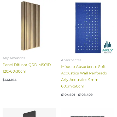
Price
range:
$104.601
through
$108.409
Arly Acoustics
Absorbentes
Panel Difusor QRD MS01D
Módulo Absorbente Soft
120x60x10cm
Acoustics Wall Perforado
Arly Acoustics 9mm
$
661.164
60cmx60cm
$
104.601
–
$
108.409