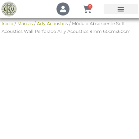
Ir
U
Cart
0
s
al
e
contenido
Mi Cuenta
Inicio
/
Marcas
/
Arly Acoustics
/ Módulo Absorbente Soft
r
Acoustics Wall Perforado Arly Acoustics 9mm 60cmx60cm