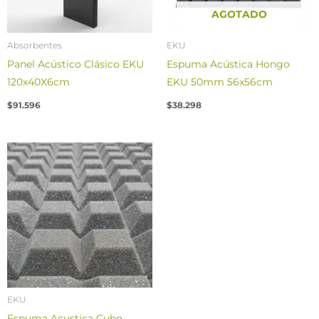
AGOTADO
Absorbentes
EKU
Panel Acústico Clásico EKU
Espuma Acústica Hongo
120x40X6cm
EKU 50mm 56x56cm
$
91.596
$
38.298
EKU
Espuma Acustica Cubo