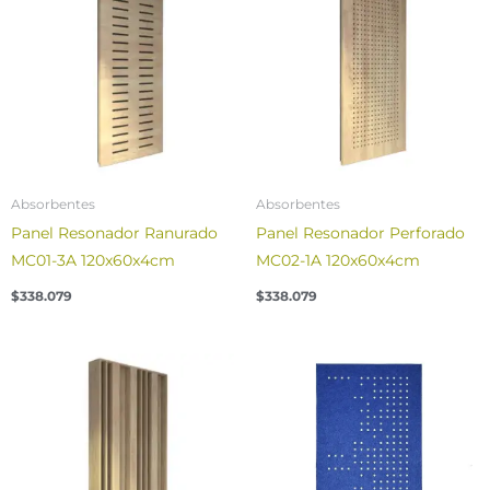
Absorbentes
Absorbentes
Panel Resonador Ranurado
Panel Resonador Perforado
MC01-3A 120x60x4cm
MC02-1A 120x60x4cm
$
338.079
$
338.079
Price
range:
$104.601
through
$108.409