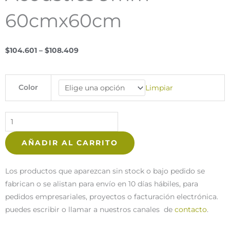
60cmx60cm
Price
$
104.601
–
$
108.409
range:
$104.601
Módulo
Color
Limpiar
through
Absorbente
$108.409
Soft
Acoustics
Wall
AÑADIR AL CARRITO
Perforado
Arly
Acoustics
Los productos que aparezcan sin stock o bajo pedido se
9mm
fabrican o se alistan para envío en 10 días hábiles, para
60cmx60cm
pedidos empresariales, proyectos o facturación electrónica.
cantidad
puedes escribir o llamar a nuestros canales de
contacto
.