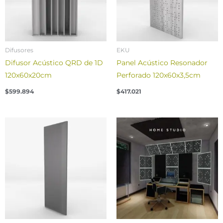
Difusores
EKU
Difusor Acústico QRD de 1D
Panel Acústico Resonador
120x60x20cm
Perforado 120x60x3,5cm
$
599.894
$
417.021