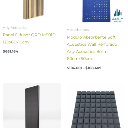
Arly Acoustics
Absorbentes
Panel Difusor QRD MS01D
Módulo Absorbente Soft
120x60x10cm
Acoustics Wall Perforado
Arly Acoustics 9mm
$
661.164
60cmx60cm
$
104.601
–
$
108.409