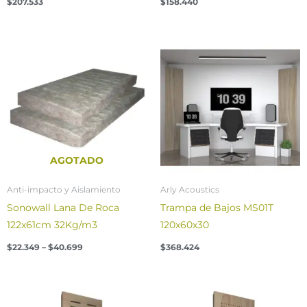
$
207.533
$
158.440
Price
range:
$22.349
through
$40.699
AGOTADO
Anti-impacto y Aislamiento
Arly Acoustics
Sonowall Lana De Roca
Trampa de Bajos MS01T
122x61cm 32Kg/m3
120x60x30
$
22.349
–
$
40.699
$
368.424