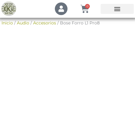
Ir
U
Cart
0
s
al
e
contenido
Mi Cuenta
Inicio
/
Audio
/
Accesorios
/ Bose Forro L1 Pro8
r