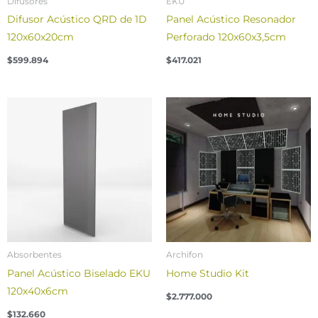
Difusores
EKU
Difusor Acústico QRD de 1D
Panel Acústico Resonador
120x60x20cm
Perforado 120x60x3,5cm
$
599.894
$
417.021
Absorbentes
Archifon
Panel Acústico Biselado EKU
Home Studio Kit
120x40x6cm
$
2.777.000
$
132.660