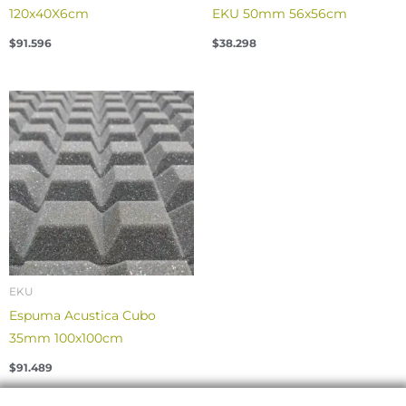
120x40X6cm
EKU 50mm 56x56cm
$
91.596
$
38.298
EKU
Espuma Acustica Cubo
35mm 100x100cm
$
91.489