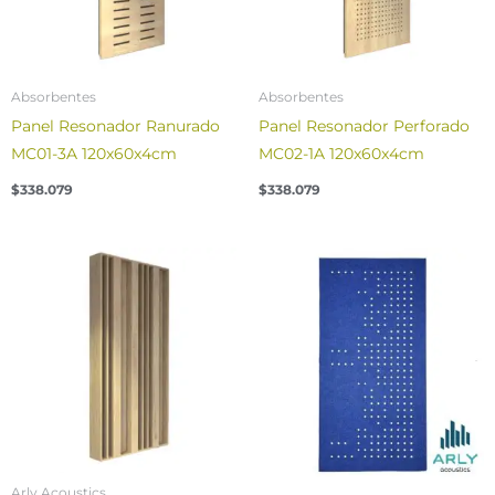
Absorbentes
Absorbentes
Panel Resonador Ranurado
Panel Resonador Perforado
MC01-3A 120x60x4cm
MC02-1A 120x60x4cm
$
338.079
$
338.079
Price
range:
$104.601
through
$108.409
Arly Acoustics