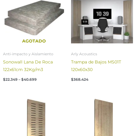
through
$40.699
AGOTADO
Anti-impacto y Aislamiento
Arly Acoustics
Sonowall Lana De Roca
Trampa de Bajos MS01T
122x61cm 32Kg/m3
120x60x30
$
22.349
–
$
40.699
$
368.424