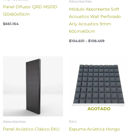
Absorbentes
Panel Difusor QRD MS01D
Módulo Absorbente Soft
120x60x10cm
Acoustics Wall Perforado
Arly Acoustics 9mm
$
661.164
60cmx60cm
$
104.601
–
$
108.409
AGOTADO
Absorbentes
EKU
Panel Acústico Clásico EKU
Espuma Acústica Hongo