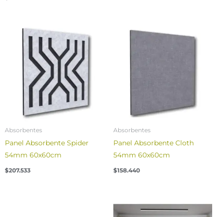
Absorbentes
Absorbentes
Panel Absorbente Spider
Panel Absorbente Cloth
54mm 60x60cm
54mm 60x60cm
$
207.533
$
158.440
Price
range:
$22.349