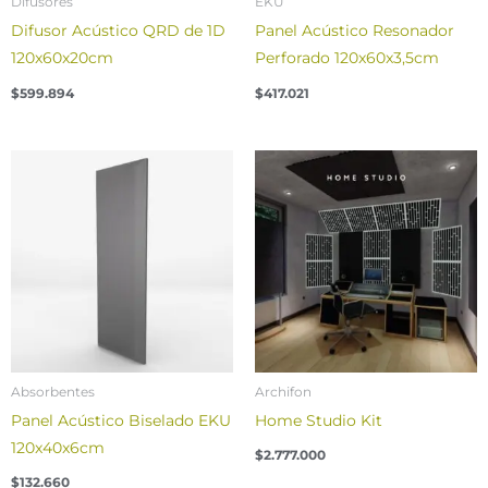
Difusores
EKU
Difusor Acústico QRD de 1D
Panel Acústico Resonador
120x60x20cm
Perforado 120x60x3,5cm
$
599.894
$
417.021
Absorbentes
Archifon
Panel Acústico Biselado EKU
Home Studio Kit
120x40x6cm
$
2.777.000
$
132.660