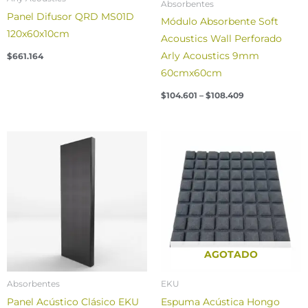
Absorbentes
Panel Difusor QRD MS01D
Módulo Absorbente Soft
120x60x10cm
Acoustics Wall Perforado
Arly Acoustics 9mm
$
661.164
60cmx60cm
$
104.601
–
$
108.409
AGOTADO
Absorbentes
EKU
Panel Acústico Clásico EKU
Espuma Acústica Hongo