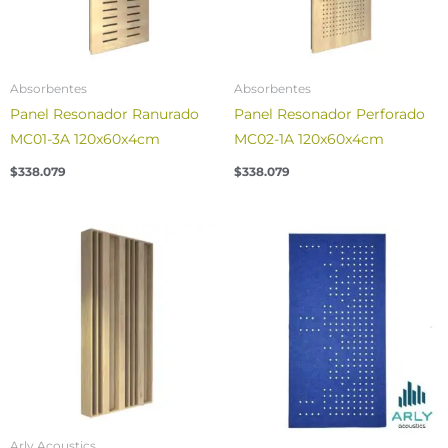
Absorbentes
Absorbentes
Panel Resonador Ranurado
Panel Resonador Perforado
MC01-3A 120x60x4cm
MC02-1A 120x60x4cm
$
338.079
$
338.079
Price
range:
$104.601
through
$108.409
Arly Acoustics