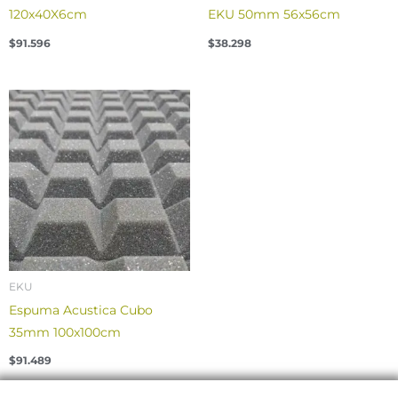
120x40X6cm
EKU 50mm 56x56cm
$
91.596
$
38.298
EKU
Espuma Acustica Cubo
35mm 100x100cm
$
91.489