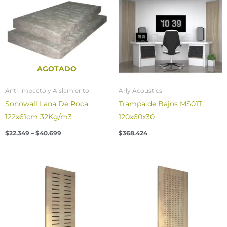
through
$40.699
AGOTADO
Anti-impacto y Aislamiento
Arly Acoustics
Sonowall Lana De Roca
Trampa de Bajos MS01T
122x61cm 32Kg/m3
120x60x30
$
22.349
–
$
40.699
$
368.424