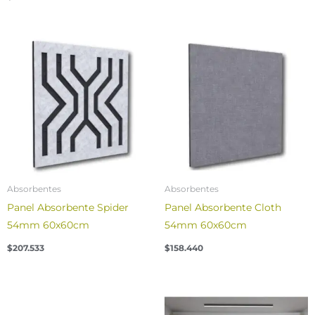
Absorbentes
Absorbentes
Panel Absorbente Spider
Panel Absorbente Cloth
54mm 60x60cm
54mm 60x60cm
$
207.533
$
158.440
Price
range:
$22.349