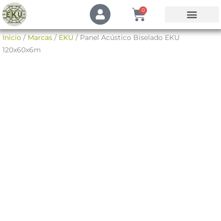
Ir
U
Cart
0
s
al
e
contenido
Mi Cuenta
Inicio
/
Marcas
/
EKU
/ Panel Acústico Biselado EKU
r
120x60x6m